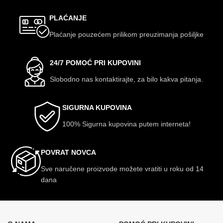
PLAĆANJE
Plaćanje pouzećem prilikom preuzimanja pošiljke
24/7 POMOĆ PRI KUPOVINI
Slobodno nas kontaktirajte, za bilo kakva pitanja.
SIGURNA KUPOVINA
100% Sigurna kupovina putem interneta!
POVRAT NOVCA
Sve naručene proizvode možete vratiti u roku od 14
dana