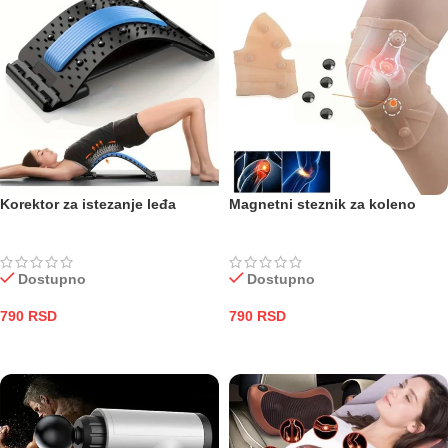
Korektor za istezanje leđa
Magnetni steznik za koleno
Dostupno
Dostupno
790
RSD
790
RSD
DODAJ U KORPU
DODAJ U KORPU