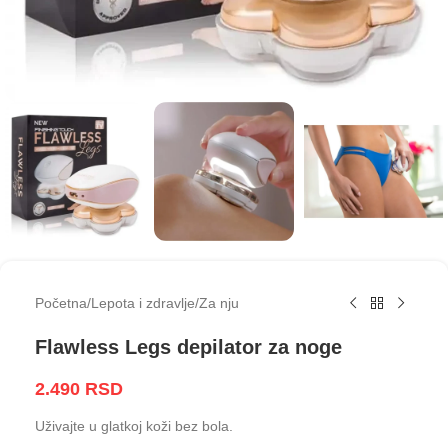
Početna
/
Lepota i zdravlje
/
Za nju
Flawless Legs depilator za noge
2.490
RSD
Uživajte u glatkoj koži bez bola.