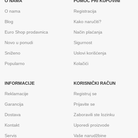
O NAMA
POMOĆ PRI KUPOVINI
O nama
Registracija
Blog
Kako naručiti?
Euro Shop prodavnica
Način plaćanja
Novo u ponudi
Sigurnost
Sniženo
Uslovi korišćenja
Popularno
Kolačići
INFORMACIJE
KORISNIČKI RAČUN
Reklamacije
Registruj se
Garancija
Prijavite se
Dostava
Zaboravili ste lozinku
Kontakt
Uporedi proizvode
Servis
Vaše narudžbine