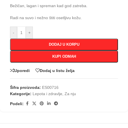
Bežičan, lagan i spreman kad god zatreba.
Radi na suvo i nežno štiti osetljivu kožu.
-
+
DODAJ U KORPU
KUPI ODMAH
Uporedi
Dodaj u listu želja
Šifra proizvoda:
ES00716
Kategorije:
Lepota i zdravlje
,
Za nju
Podeli: