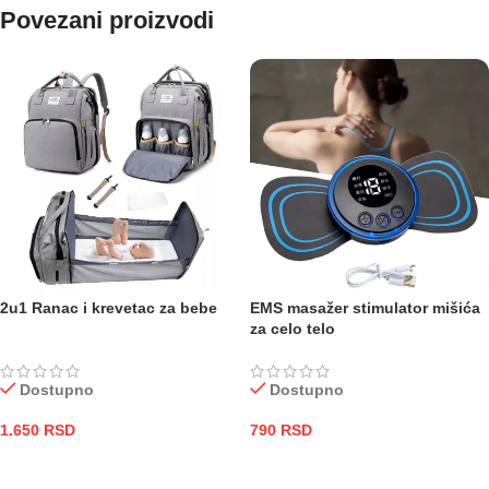
Povezani proizvodi
2u1 Ranac i krevetac za bebe
EMS masažer stimulator mišića
za celo telo
Dostupno
Dostupno
1.650
RSD
790
RSD
DODAJ U KORPU
DODAJ U KORPU