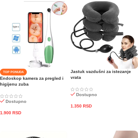
Jastuk vazdušni za istezanje
TOP PONUDA
vrata
Endoskop kamera za pregled i
higijenu zuba
Dostupno
Dostupno
1.350
RSD
1.900
RSD
DODAJ U KORPU
DODAJ U KORPU