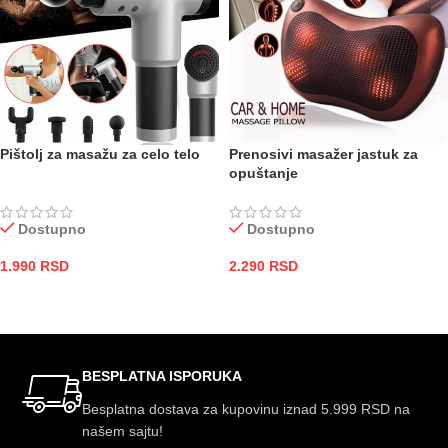
Pištolj za masažu za celo telo
Prenosivi masažer jastuk za
opuštanje
Dostupno
Dostupno
1.990
RSD
2.290
RSD
DODAJ U KORPU
DODAJ U KORPU
BESPLATNA ISPORUKA
Besplatna dostava za kupovinu iznad 5.999 RSD na
našem sajtu!