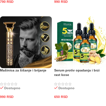
790
RSD
990
RSD
DODAJ U KORPU
DODAJ U KORPU
Mašinica za šišanje i brijanje
Serum protiv opadanja i brzi
rast kose
Dostupno
Dostupno
990
RSD
650
RSD
DODAJ U KORPU
DODAJ U KORPU