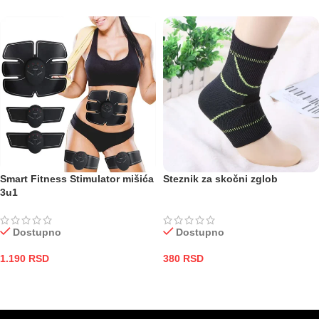
Smart Fitness Stimulator mišića
Steznik za skočni zglob
3u1
Dostupno
Dostupno
1.190
RSD
380
RSD
DODAJ U KORPU
DODAJ U KORPU