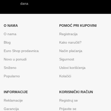
dana
O NAMA
POMOĆ PRI KUPOVINI
O nama
Registracija
Blog
Kako naručiti?
Euro Shop prodavnica
Način plaćanja
Novo u ponudi
Sigurnost
Sniženo
Uslovi korišćenja
Popularno
Kolačići
INFORMACIJE
KORISNIČKI RAČUN
Reklamacije
Registruj se
Garancija
Prijavite se