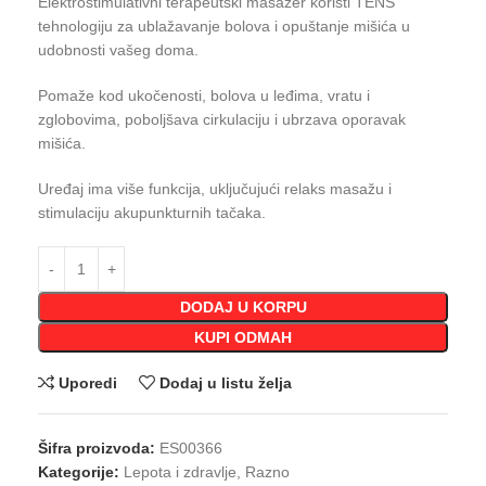
Elektrostimulativni terapeutski masažer koristi TENS
tehnologiju za ublažavanje bolova i opuštanje mišića u
udobnosti vašeg doma.
Pomaže kod ukočenosti, bolova u leđima, vratu i
zglobovima, poboljšava cirkulaciju i ubrzava oporavak
mišića.
Uređaj ima više funkcija, uključujući relaks masažu i
stimulaciju akupunkturnih tačaka.
DODAJ U KORPU
KUPI ODMAH
Uporedi
Dodaj u listu želja
Šifra proizvoda:
ES00366
Kategorije:
Lepota i zdravlje
,
Razno