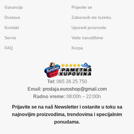
Garancija
Prijavite se
Dostava
Zaboravili ste lozinku
Kontakt
Uporedi proizvode
Servis
Vaše narudžbine
FAQ
Korpa
Tel:
065 26 25 750
Email:
prodaja.euroshop@gmail.com
Radno vreme:
08:00h – 22:00h
Prijavite se na naš Newsletter i ostanite u toku sa
najnovijim proizvodima, trendovima i specijalnim
ponudama.