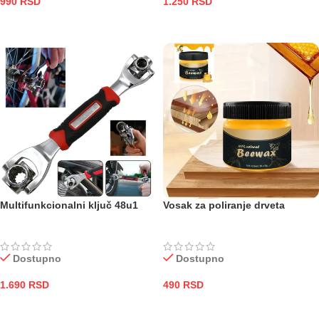
990
RSD
1.250
RSD
DODAJ U KORPU
DODAJ U KORPU
Multifunkcionalni ključ 48u1
Vosak za poliranje drveta
Dostupno
Dostupno
1.690
RSD
490
RSD
DODAJ U KORPU
DODAJ U KORPU