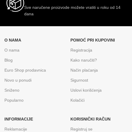
Sve naručene proizvode možete vratiti u roku od 14
dana
O NAMA
POMOĆ PRI KUPOVINI
O nama
Registracija
Blog
Kako naručiti?
Euro Shop prodavnica
Način plaćanja
Novo u ponudi
Sigurnost
Sniženo
Uslovi korišćenja
Popularno
Kolačići
INFORMACIJE
KORISNIČKI RAČUN
Reklamacije
Registruj se