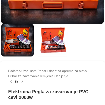
Početna
/
Uradi sam
/
Pribor i dodatna oprema za alate
/
Pribor za zavarivanje lemljenje i lepljenje
Električna Pegla za zavarivanje PVC
cevi 2000w