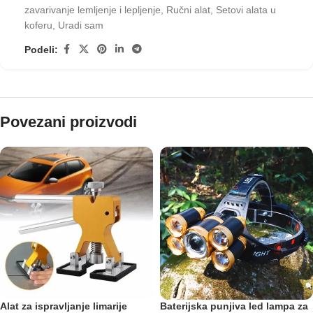
zavarivanje lemljenje i lepljenje
,
Ručni alat
,
Setovi alata u
koferu
,
Uradi sam
Podeli:
Povezani proizvodi
Alat za ispravljanje limarije
Baterijska punjiva led lampa za