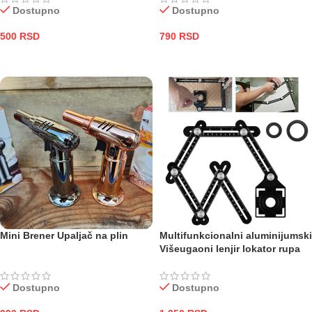
Dostupno
Dostupno
500
RSD
790
RSD
DODAJ U KORPU
DODAJ U KORPU
Mini Brener Upaljač na plin
Multifunkcionalni aluminijumski
Višeugaoni lenjir lokator rupa
Dostupno
Dostupno