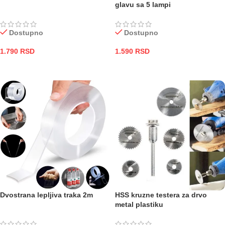
glavu sa 5 lampi
Dostupno
Dostupno
1.790
RSD
1.590
RSD
DODAJ U KORPU
DODAJ U KORPU
Dvostrana lepljiva traka 2m
HSS kruzne testera za drvo
metal plastiku