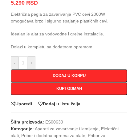
5.290
RSD
Električna pegla za zavarivanje PVC cevi 2000W
omogućava brzo i sigurno spajanje plastičnih cevi.
Idealan je alat za vodovodne i grejne instalacije.
Dolazi u kompletu sa dodatnom opremom.
-
+
DODAJ U KORPU
KUPI ODMAH
Uporedi
Dodaj u listu želja
Šifra proizvoda:
ES00639
Kategorije:
Aparati za zavarivanje i lemljenje
,
Električni
alati
,
Pribor i dodatna oprema za alate
,
Pribor za