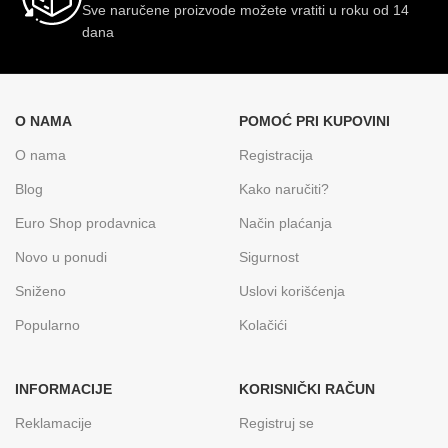
Sve naručene proizvode možete vratiti u roku od 14
dana
O NAMA
POMOĆ PRI KUPOVINI
O nama
Registracija
Blog
Kako naručiti?
Euro Shop prodavnica
Način plaćanja
Novo u ponudi
Sigurnost
Sniženo
Uslovi korišćenja
Popularno
Kolačići
INFORMACIJE
KORISNIČKI RAČUN
Reklamacije
Registruj se