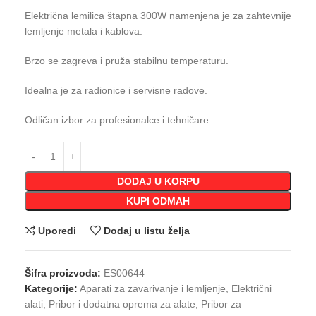
Električna lemilica štapna 300W namenjena je za zahtevnije
lemljenje metala i kablova.
Brzo se zagreva i pruža stabilnu temperaturu.
Idealna je za radionice i servisne radove.
Odličan izbor za profesionalce i tehničare.
DODAJ U KORPU
KUPI ODMAH
Uporedi
Dodaj u listu želja
Šifra proizvoda:
ES00644
Kategorije:
Aparati za zavarivanje i lemljenje
,
Električni
alati
,
Pribor i dodatna oprema za alate
,
Pribor za