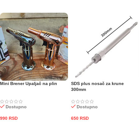
DODAJ U KORPU
DODAJ U KORPU
Mini Brener Upaljač na plin
SDS plus nosač za krune
300mm
Dostupno
Dostupno
990
RSD
650
RSD
DODAJ U KORPU
DODAJ U KORPU