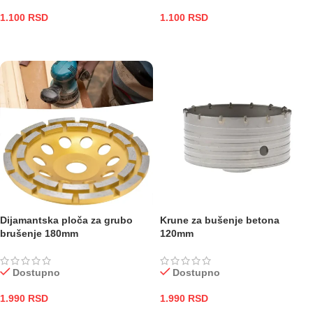
1.100
RSD
1.100
RSD
DODAJ U KORPU
DODAJ U KORPU
Dijamantska ploča za grubo
Krune za bušenje betona
brušenje 180mm
120mm
Dostupno
Dostupno
1.990
RSD
1.990
RSD