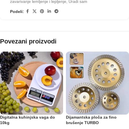
zavarivanje lemljenje i lepljenje
,
Uradi sam
Podeli:
Povezani proizvodi
Digitalna kuhinjska vaga do
Dijamantska ploča za fino
10kg
brušenje TURBO