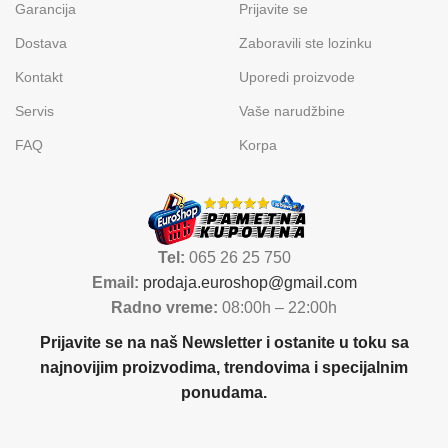
Garancija
Prijavite se
Dostava
Zaboravili ste lozinku
Kontakt
Uporedi proizvode
Servis
Vaše narudžbine
FAQ
Korpa
Tel:
065 26 25 750
Email:
prodaja.euroshop@gmail.com
Radno vreme:
08:00h – 22:00h
Prijavite se na naš Newsletter i ostanite u toku sa
najnovijim proizvodima, trendovima i specijalnim
ponudama.