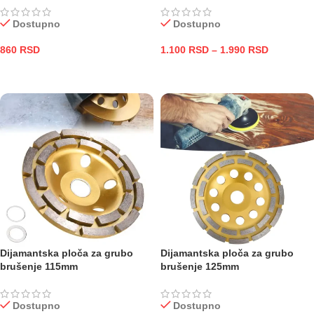
Dostupno
Dostupno
860
RSD
1.100
RSD
–
1.990
RSD
DODAJ U KORPU
ODABERITE OPCIJE
Dijamantska ploča za grubo
Dijamantska ploča za grubo
brušenje 115mm
brušenje 125mm
Dostupno
Dostupno