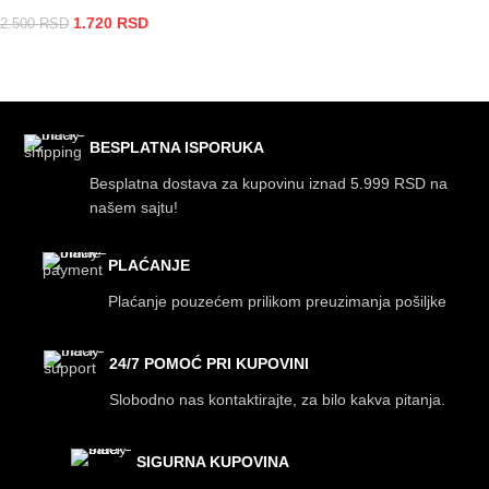
DODAJ U KORPU
1.720
RSD
2.500
RSD
DODAJ U KORPU
BESPLATNA ISPORUKA
Besplatna dostava za kupovinu iznad 5.999 RSD na
našem sajtu!
PLAĆANJE
Plaćanje pouzećem prilikom preuzimanja pošiljke
24/7 POMOĆ PRI KUPOVINI
Slobodno nas kontaktirajte, za bilo kakva pitanja.
SIGURNA KUPOVINA