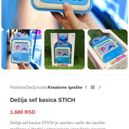
Početna
Dečiji kutak
Kreativne igračke
Dečija sef kasica STICH
1.680
RSD
Dečija sef kasica STICH je savršen način da naučite