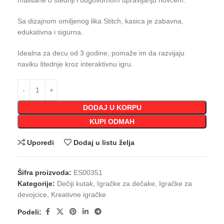
mališane o štednji i odgovornom upravljanju novcem.
Sa dizajnom omiljenog lika Stitch, kasica je zabavna,
edukativna i sigurna.
Idealna za decu od 3 godine, pomaže im da razvijaju
naviku štednje kroz interaktivnu igru.
DODAJ U KORPU
KUPI ODMAH
Uporedi
Dodaj u listu želja
Šifra proizvoda:
ES00351
Kategorije:
Dečiji kutak
,
Igračke za dečake
,
Igračke za
devojcice
,
Kreativne igračke
Podeli: