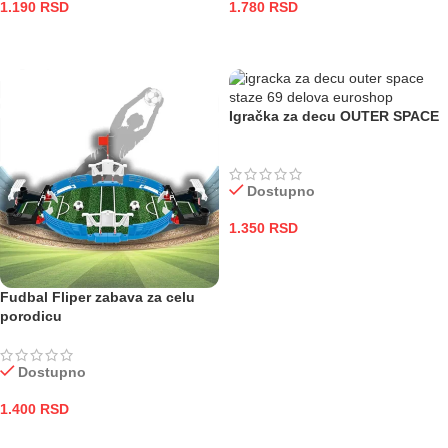
1.190
RSD
1.780
RSD
DODAJ U KORPU
ODABERITE OPCIJE
Igračka za decu OUTER SPACE
Dostupno
1.350
RSD
DODAJ U KORPU
Fudbal Fliper zabava za celu
porodicu
Dostupno
1.400
RSD
DODAJ U KORPU