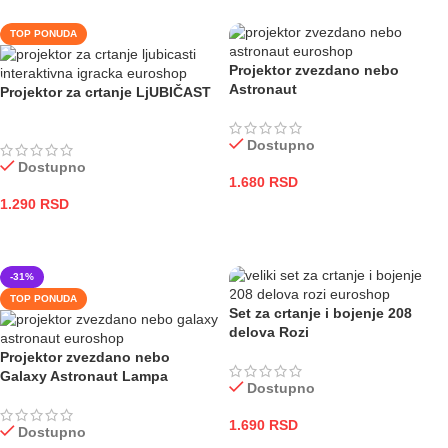
TOP PONUDA
Projektor zvezdano nebo
Astronaut
Projektor za crtanje LjUBIČAST
Dostupno
Dostupno
1.680
RSD
1.290
RSD
DODAJ U KORPU
DODAJ U KORPU
-31%
TOP PONUDA
Set za crtanje i bojenje 208
delova Rozi
Projektor zvezdano nebo
Galaxy Astronaut Lampa
Dostupno
1.690
RSD
Dostupno