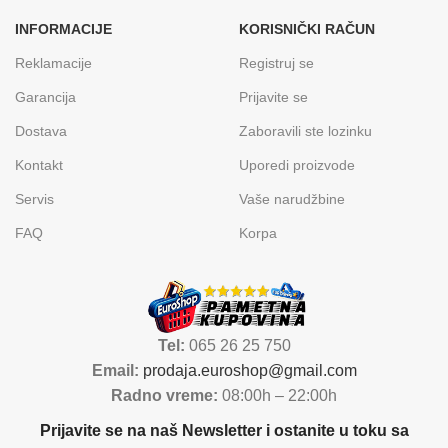
INFORMACIJE
KORISNIČKI RAČUN
Reklamacije
Registruj se
Garancija
Prijavite se
Dostava
Zaboravili ste lozinku
Kontakt
Uporedi proizvode
Servis
Vaše narudžbine
FAQ
Korpa
Tel:
065 26 25 750
Email:
prodaja.euroshop@gmail.com
Radno vreme:
08:00h – 22:00h
Prijavite se na naš Newsletter i ostanite u toku sa