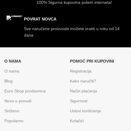
100% Sigurna kupovina putem interneta!
POVRAT NOVCA
Sve naručene proizvode možete vratiti u roku od 14
dana
O NAMA
POMOĆ PRI KUPOVINI
O nama
Registracija
Blog
Kako naručiti?
Euro Shop prodavnica
Način plaćanja
Novo u ponudi
Sigurnost
Sniženo
Uslovi korišćenja
Popularno
Kolačići