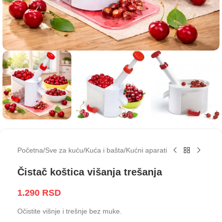
Početna
/
Sve za kuću
/
Kuća i bašta
/
Kućni aparati
Čistač koštica višanja trešanja
1.290
RSD
Očistite višnje i trešnje bez muke.