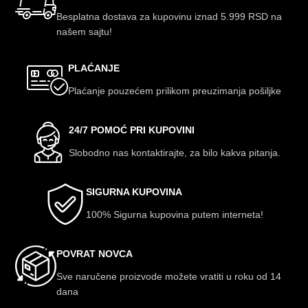
Besplatna dostava za kupovinu iznad 5.999 RSD na
našem sajtu!
PLAĆANJE
Plaćanje pouzećem prilikom preuzimanja pošiljke
24/7 POMOĆ PRI KUPOVINI
Slobodno nas kontaktirajte, za bilo kakva pitanja.
SIGURNA KUPOVINA
100% Sigurna kupovina putem interneta!
POVRAT NOVCA
Sve naručene proizvode možete vratiti u roku od 14
dana