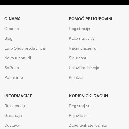
O NAMA
POMOĆ PRI KUPOVINI
O nama
Registracija
Blog
Kako naručiti?
Euro Shop prodavnica
Način plaćanja
Novo u ponudi
Sigurnost
Sniženo
Uslovi korišćenja
Popularno
Kolačići
INFORMACIJE
KORISNIČKI RAČUN
Reklamacije
Registruj se
Garancija
Prijavite se
Dostava
Zaboravili ste lozinku