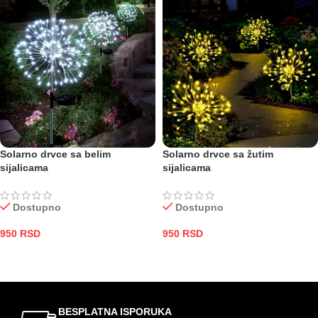
Solarno drvce sa belim
Solarno drvce sa žutim
sijalicama
sijalicama
Dostupno
Dostupno
950
RSD
950
RSD
DODAJ U KORPU
DODAJ U KORPU
BESPLATNA ISPORUKA