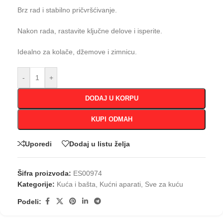
Brz rad i stabilno pričvršćivanje.
Nakon rada, rastavite ključne delove i isperite.
Idealno za kolače, džemove i zimnicu.
-
+
DODAJ U KORPU
KUPI ODMAH
Uporedi
Dodaj u listu želja
Šifra proizvoda:
ES00974
Kategorije:
Kuća i bašta
,
Kućni aparati
,
Sve za kuću
Podeli: