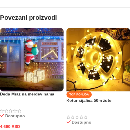
Povezani proizvodi
Deda Mraz na merdevinama
TOP PONUDA
Kotur sijalica 50m žute
Dostupno
Dostupno
4.690
RSD