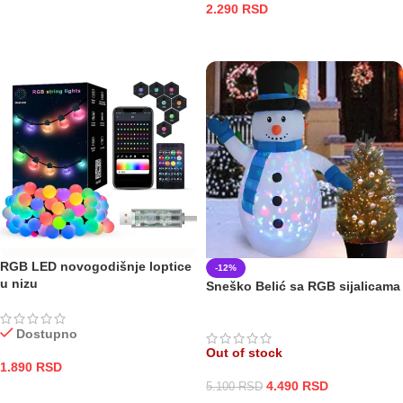
2.290
RSD
DODAJ U KORPU
DODAJ U KORPU
RGB LED novogodišnje loptice
-12%
u nizu
Sneško Belić sa RGB sijalicama
Dostupno
Out of stock
1.890
RSD
4.490
RSD
5.100
RSD
DODAJ U KORPU