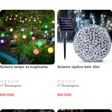
PROČITAJTE JOŠ
Solarne lampe sa kuglicama
Solarne sijalice bele 10m
Dostupno
Dostupno
890
RSD
850
RSD
DODAJ U KORPU
DODAJ U KORPU