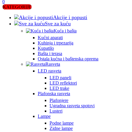
0
KATEGORIJE
Akcije i popusti
Sve za kuću
Kuća i bašta
Kućni aparati
Kuhinja i trpezarija
Kupatilo
Bašta i terasa
Ostala kućna i baštenska oprema
Rasveta
LED rasveta
LED paneli
LED reflektori
LED trake
Plafonska rasveta
Plafonjere
Ugradna rasveta spotovi
Lusteri
Lampe
Podne lampe
Zidne lampe