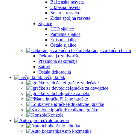
Baštenska rasveta
Ukrasna rasveta
Solarna rasveta
Zidna spoljna rasveta
Sijalice
LED sijalice
Pametne sijalice
Edison sijalice
Ostale sijalice
Dekoracija za kuću i baštu
Dekoracija za dvorište
Praznična dekoracija
Satovi
Ostala dekoracija
Dečiji kutak
Igračke za dečake
Igračke za devojcice
Igračke za bebe
Plišane igračke
Edukativne igračke
Kreativne igračke
Konzole
Auto oprema
Auto tehnika
Auto kozmetika