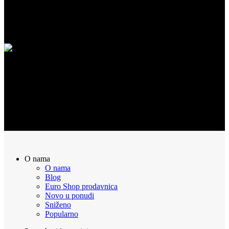
SIGURNA KUPOVINA
100% Sigurna kupovina putem interneta!
POVRAT NOVCA
Sve naručene proizvode možete vratiti u roku od 14 dana
O nama
O nama
Blog
Euro Shop prodavnica
Novo u ponudi
Sniženo
Popularno