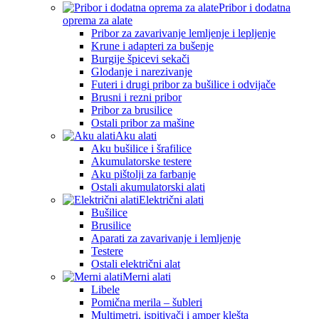
Pribor i dodatna
oprema za alate
Pribor za zavarivanje lemljenje i lepljenje
Krune i adapteri za bušenje
Burgije špicevi sekači
Glodanje i narezivanje
Futeri i drugi pribor za bušilice i odvijače
Brusni i rezni pribor
Pribor za brusilice
Ostali pribor za mašine
Aku alati
Aku bušilice i šrafilice
Akumulatorske testere
Aku pištolji za farbanje
Ostali akumulatorski alati
Električni alati
Bušilice
Brusilice
Aparati za zavarivanje i lemljenje
Testere
Ostali električni alat
Merni alati
Libele
Pomična merila – šubleri
Multimetri, ispitivači i amper klešta