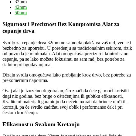
32mm
42mm
50mm
Sigurnost i Preciznost Bez Kompromisa Alat za
cepanje drva
Svrdlo za cepanje drva 32mm ne samo da olakšava vaš rad, već je i
bezbedno za upotrebu. U poređenju sa tradicionalnim sekirom, rizik
od povreda je minimalan. Alat omogućava precizno i kontrolisano
cepanje, pa se lako možete fokusirati na sam rad, bez potrebe za
stalnim prilagođavanjima.
Dizajn svrdla omogućava lako probijanje kroz drvo, bez potrebe za
prekomernim naporima.
Ovaj alat je izuzetno dugotrajan, što znači da ćete ga moći koristiti
dugi niz godina, bez brige o oštećenjima ili gubitku efikasnosti.
Kvalitetni materijali garantuju da nećete morati da brinete o rđi ili
koroziji, pa će svrdlo zadržati svoj oblik i performanse čak i pri
čestom korišćenju.
Efikasnost u Svakom Kretanju