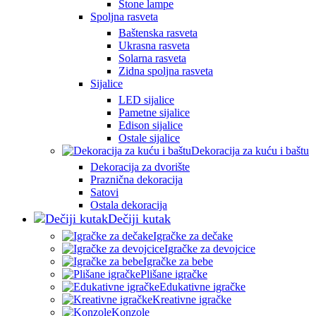
Stone lampe
Spoljna rasveta
Baštenska rasveta
Ukrasna rasveta
Solarna rasveta
Zidna spoljna rasveta
Sijalice
LED sijalice
Pametne sijalice
Edison sijalice
Ostale sijalice
Dekoracija za kuću i baštu
Dekoracija za dvorište
Praznična dekoracija
Satovi
Ostala dekoracija
Dečiji kutak
Igračke za dečake
Igračke za devojcice
Igračke za bebe
Plišane igračke
Edukativne igračke
Kreativne igračke
Konzole