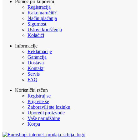
Pomoć pri kupovini
Registracija
Kako naručiti?
Način plaćanja
Sigurnost
Uslovi korišćenja
Kolačići
Informacije
Reklamacije
Garancija
Dostava
Kontakt
Servis
FAQ
Korisnički račun
Registruj se
Prijavite se
Zaboravili ste lozinku
Uporedi proizvode
Vaše narudžbine
Korpa