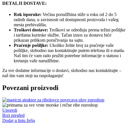
DETALJI DOSTAVE:
Rok isporuke:
Većina porudžbina stiže u roku od 2 do 5
radnih dana, u zavisnosti od dostupnosti proizvoda i vašeg
mesta prebivališta.
Troškovi dostave:
Troškovi se određuju prema težini pošiljke
i tarifama kurirske službe. Tačan iznos za dostavu biće
prikazan prilikom poručivanja na sajtu.
Praćenje pošiljke:
Ukoliko želite broj za praćenje vaše
pošiljke, slobodno nas kontaktirajte putem telefona ili e-maila.
Naš tim će vam rado pružiti potrebne informacije o statusu i
kretanju vaše narudžbine.
Za sve dodatne informacije o dostavi, slobodno nas kontaktirajte –
naš tim vam stoji na raspolaganju!
Povezani proizvodi
Uporedi
Brzi pregled
Dodaj u listu želja