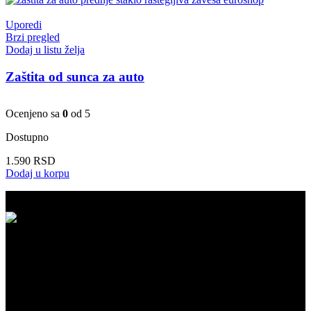
Uporedi
Brzi pregled
Dodaj u listu želja
Zaštita od sunca za auto
Ocenjeno sa
0
od 5
Dostupno
1.590
RSD
Dodaj u korpu
BESPLATNA ISPORUKA
Besplatna dostava za kupovinu iznad 5.999 RSD na našem sajtu!