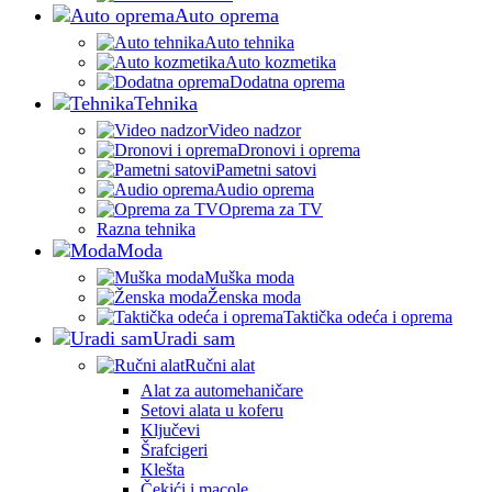
Auto oprema
Auto tehnika
Auto kozmetika
Dodatna oprema
Tehnika
Video nadzor
Dronovi i oprema
Pametni satovi
Audio oprema
Oprema za TV
Razna tehnika
Moda
Muška moda
Ženska moda
Taktička odeća i oprema
Uradi sam
Ručni alat
Alat za automehaničare
Setovi alata u koferu
Ključevi
Šrafcigeri
Klešta
Čekići i macole