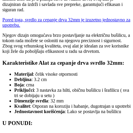
dizajniran da izdrži i savlada sve prepreke, garantujući efikasan i
siguran rad.
Pored toga, svrdlo za cepanje drva 32mm je izuzetno jednostavno za
upotrebu.
Njegov dizajn omogućava brzo postavljanje na električnu bušilicu, a
tokom rada možete se osloniti na njegovu preciznost i sigurnost.
Zbog svog vrhunskog kvaliteta, ovaj alat je idealan za sve korisnike
koji žele da poboljšaju efikasnost u radu sa drvetom.
Karakteristike Alat za cepanje drva svrdlo 32mm:
Materijal
: čelik visoke otpornosti
Debljina
: 3.2 cm
Boja
: crna
Priključci
: 3 nastavka za hilti, običnu bušilicu i šrafilicu ( sva
tri se dobijaju u setu )
Dimenzije svrdla
: 32 mm
Kvalitet
: Otporan na koroziju i habanje, dugotrajan u upotrebi
Jednostavnost korišćenja
: Lako se postavlja na bušilicu
U PONUDI: