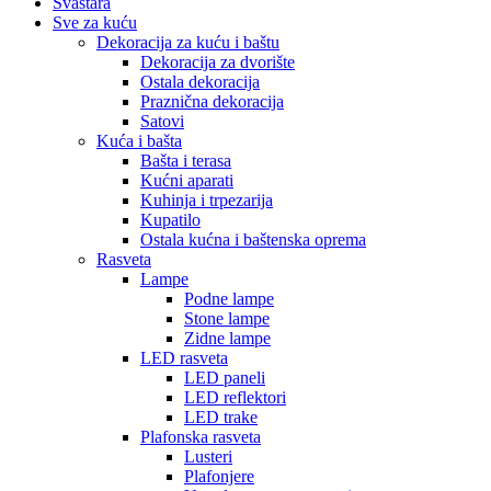
Svaštara
Sve za kuću
Dekoracija za kuću i baštu
Dekoracija za dvorište
Ostala dekoracija
Praznična dekoracija
Satovi
Kuća i bašta
Bašta i terasa
Kućni aparati
Kuhinja i trpezarija
Kupatilo
Ostala kućna i baštenska oprema
Rasveta
Lampe
Podne lampe
Stone lampe
Zidne lampe
LED rasveta
LED paneli
LED reflektori
LED trake
Plafonska rasveta
Lusteri
Plafonjere