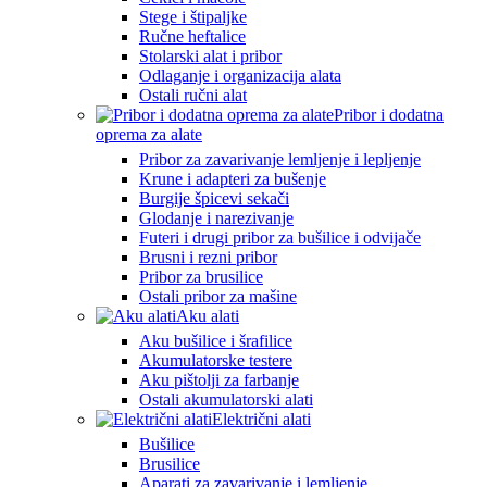
Stege i štipaljke
Ručne heftalice
Stolarski alat i pribor
Odlaganje i organizacija alata
Ostali ručni alat
Pribor i dodatna
oprema za alate
Pribor za zavarivanje lemljenje i lepljenje
Krune i adapteri za bušenje
Burgije špicevi sekači
Glodanje i narezivanje
Futeri i drugi pribor za bušilice i odvijače
Brusni i rezni pribor
Pribor za brusilice
Ostali pribor za mašine
Aku alati
Aku bušilice i šrafilice
Akumulatorske testere
Aku pištolji za farbanje
Ostali akumulatorski alati
Električni alati
Bušilice
Brusilice
Aparati za zavarivanje i lemljenje