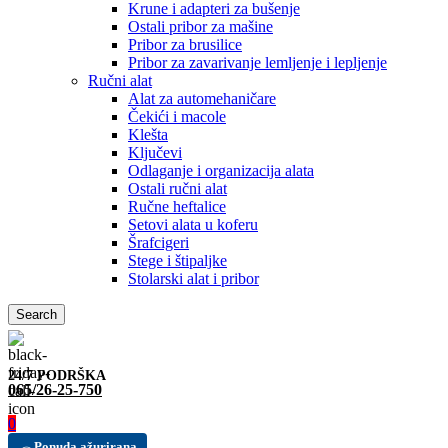
Krune i adapteri za bušenje
Ostali pribor za mašine
Pribor za brusilice
Pribor za zavarivanje lemljenje i lepljenje
Ručni alat
Alat za automehaničare
Čekići i macole
Klešta
Ključevi
Odlaganje i organizacija alata
Ostali ručni alat
Ručne heftalice
Setovi alata u koferu
Šrafcigeri
Stege i štipaljke
Stolarski alat i pribor
Search
24/7 PODRŠKA
065/26-25-750
0
Ponuda ažurirana