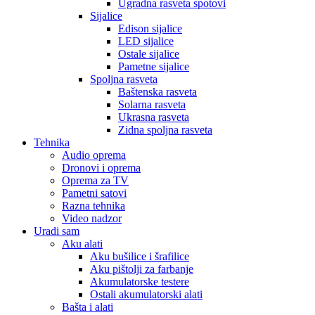
Ugradna rasveta spotovi
Sijalice
Edison sijalice
LED sijalice
Ostale sijalice
Pametne sijalice
Spoljna rasveta
Baštenska rasveta
Solarna rasveta
Ukrasna rasveta
Zidna spoljna rasveta
Tehnika
Audio oprema
Dronovi i oprema
Oprema za TV
Pametni satovi
Razna tehnika
Video nadzor
Uradi sam
Aku alati
Aku bušilice i šrafilice
Aku pištolji za farbanje
Akumulatorske testere
Ostali akumulatorski alati
Bašta i alati