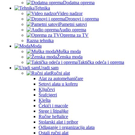
Dodatna oprema
Tehnika
Video nadzor
Dronovi i oprema
Pametni satovi
Audio oprema
Oprema za TV
Razna tehnika
Moda
Muška moda
Ženska moda
Taktička odeća i oprema
Uradi sam
Ručni alat
Alat za automehaničare
Setovi alata u koferu
Ključevi
Šrafcigeri
Klešta
Čekići i macole
Stege i štipaljke
Ručne heftalice
Stolarski alat i pribor
Odlaganje i organizacija alata
Ostali ručni alat