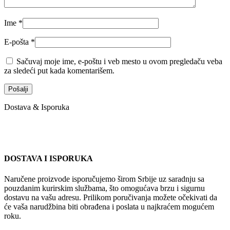
Ime
*
E-pošta
*
Sačuvaj moje ime, e-poštu i veb mesto u ovom pregledaču veba
za sledeći put kada komentarišem.
Dostava & Isporuka
DOSTAVA I ISPORUKA
Naručene proizvode isporučujemo širom Srbije uz saradnju sa
pouzdanim kurirskim službama, što omogućava brzu i sigurnu
dostavu na vašu adresu. Prilikom poručivanja možete očekivati da
će vaša narudžbina biti obrađena i poslata u najkraćem mogućem
roku.