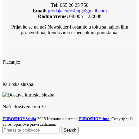
Tel:
065 26 25 750
Email:
prodaja.euroshop@gmail.com
Radno vreme:
08:00h – 22:00h
Prijavite se na naš Newsletter i ostanite u toku sa najnovijim
proizvodima, trendovima i specijalnim ponudama.
Plaćanje:
Kurirska služba:
Naše društvene mreže:
EUROSHOP Srbija
2025 Kreirano od strane
EUROSHOP tima
. Copyright ©
euroshop.rs Sva prava zadržana.
Search