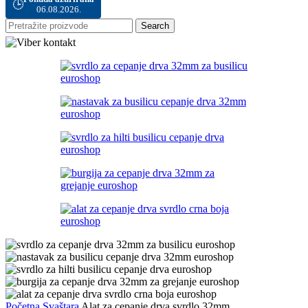
🕒
06.08.2026.
Search
Početna
Svaštara
Alat za cepanje drva svrdlo 32mm