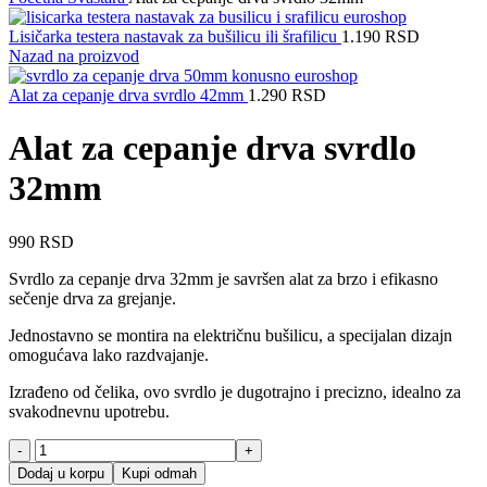
Lisičarka testera nastavak za bušilicu ili šrafilicu
1.190
RSD
Nazad na proizvod
Alat za cepanje drva svrdlo 42mm
1.290
RSD
Alat za cepanje drva svrdlo
32mm
990
RSD
Svrdlo za cepanje drva 32mm je savršen alat za brzo i efikasno
sečenje drva za grejanje.
Jednostavno se montira na električnu bušilicu, a specijalan dizajn
omogućava lako razdvajanje.
Izrađeno od čelika, ovo svrdlo je dugotrajno i precizno, idealno za
svakodnevnu upotrebu.
Alat
za
Dodaj u korpu
Kupi odmah
cepanje