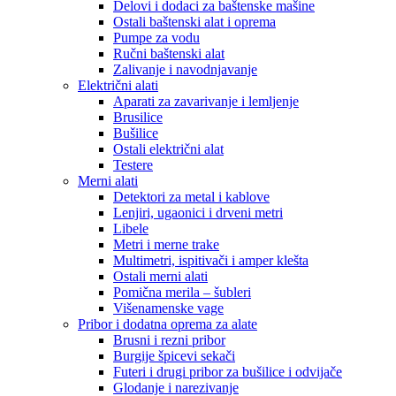
Delovi i dodaci za baštenske mašine
Ostali baštenski alat i oprema
Pumpe za vodu
Ručni baštenski alat
Zalivanje i navodnjavanje
Električni alati
Aparati za zavarivanje i lemljenje
Brusilice
Bušilice
Ostali električni alat
Testere
Merni alati
Detektori za metal i kablove
Lenjiri, ugaonici i drveni metri
Libele
Metri i merne trake
Multimetri, ispitivači i amper klešta
Ostali merni alati
Pomična merila – šubleri
Višenamenske vage
Pribor i dodatna oprema za alate
Brusni i rezni pribor
Burgije špicevi sekači
Futeri i drugi pribor za bušilice i odvijače
Glodanje i narezivanje