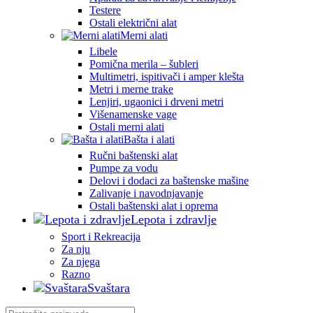
Testere
Ostali električni alat
Merni alati
Libele
Pomična merila – šubleri
Multimetri, ispitivači i amper klešta
Metri i merne trake
Lenjiri, ugaonici i drveni metri
Višenamenske vage
Ostali merni alati
Bašta i alati
Ručni baštenski alat
Pumpe za vodu
Delovi i dodaci za baštenske mašine
Zalivanje i navodnjavanje
Ostali baštenski alat i oprema
Lepota i zdravlje
Sport i Rekreacija
Za nju
Za njega
Razno
Svaštara