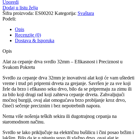
Uporedi
drva
Dodaj u listu želja
svrdlo
Šifra proizvoda:
ES00202
Kategorija:
Svaštara
32mm
Podeli:
količina
Opis
Recenzije (0)
Dostava & Isporuka
Opis
Alat za cepanje drva svrdlo 32mm – Efikasnost i Preciznost u
Svakom Pokretu
Svrdlo za cepanje drva 32mm je inovativni alat koji će vam uštedeti
vreme i trud pri pripremi drveta za grejanje. Savršen je za sve koji
žele da brzo i efikasno seku drvo, bilo da se pripremaju za zimu ili
za bilo koji drugi rad koji zahteva cepanje drveta. Zahvaljujući
moćnoj burgiji, ovaj alat omogućava brzo probijanje kroz drvo,
čineći sečenje preciznim i bez nepotrebnih napora.
Nema više nošenja teških sekira ili dugotrajnog cepanja na
staromodnom načinu.
Svrdlo se lako priključuje na električnu bušilicu i čini posao bržim i
lakšim. Bilo da je u pitanju suvo ili vlažno drvo, ovaj alat je