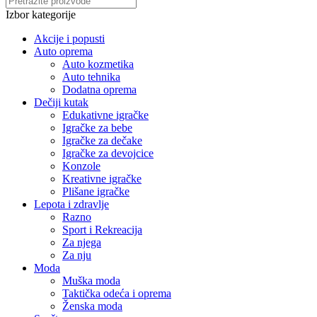
Izbor kategorije
Akcije i popusti
Auto oprema
Auto kozmetika
Auto tehnika
Dodatna oprema
Dečiji kutak
Edukativne igračke
Igračke za bebe
Igračke za dečake
Igračke za devojcice
Konzole
Kreativne igračke
Plišane igračke
Lepota i zdravlje
Razno
Sport i Rekreacija
Za njega
Za nju
Moda
Muška moda
Taktička odeća i oprema
Ženska moda