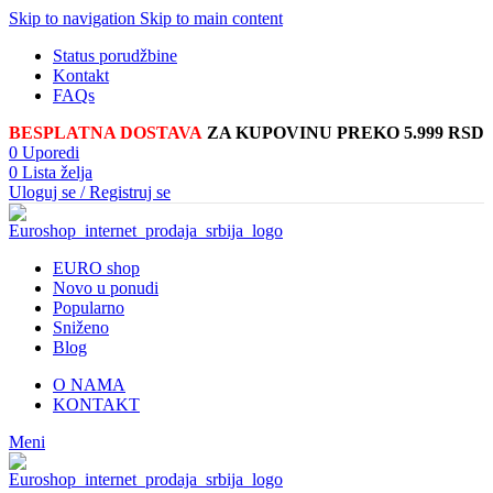
Skip to navigation
Skip to main content
Status porudžbine
Kontakt
FAQs
BESPLATNA DOSTAVA
ZA KUPOVINU PREKO 5.999 RSD
0
Uporedi
0
Lista želja
Uloguj se / Registruj se
EURO shop
Novo u ponudi
Popularno
Sniženo
Blog
O NAMA
KONTAKT
Meni