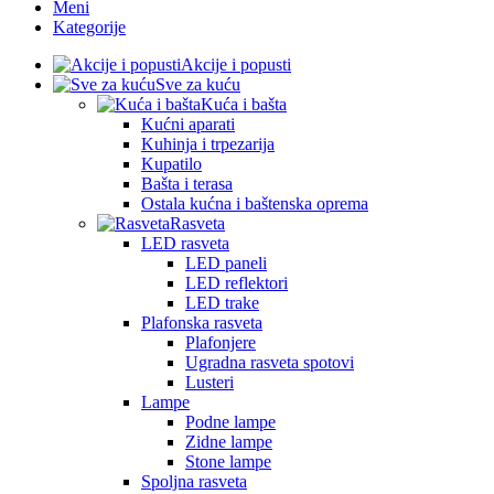
Meni
Kategorije
Akcije i popusti
Sve za kuću
Kuća i bašta
Kućni aparati
Kuhinja i trpezarija
Kupatilo
Bašta i terasa
Ostala kućna i baštenska oprema
Rasveta
LED rasveta
LED paneli
LED reflektori
LED trake
Plafonska rasveta
Plafonjere
Ugradna rasveta spotovi
Lusteri
Lampe
Podne lampe
Zidne lampe
Stone lampe
Spoljna rasveta