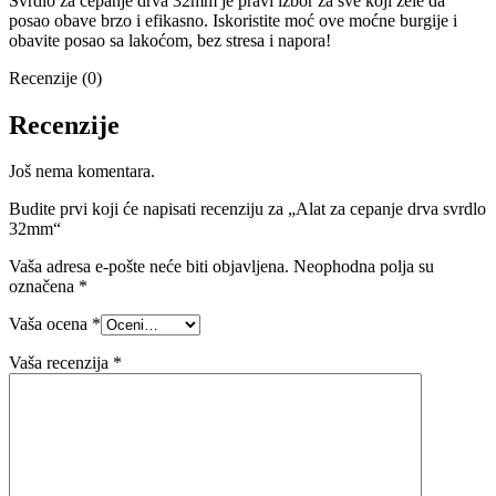
Svrdlo za cepanje drva 32mm je pravi izbor za sve koji žele da
posao obave brzo i efikasno. Iskoristite moć ove moćne burgije i
obavite posao sa lakoćom, bez stresa i napora!
Recenzije (0)
Recenzije
Još nema komentara.
Budite prvi koji će napisati recenziju za „Alat za cepanje drva svrdlo
32mm“
Vaša adresa e-pošte neće biti objavljena.
Neophodna polja su
označena
*
Vaša ocena
*
Vaša recenzija
*